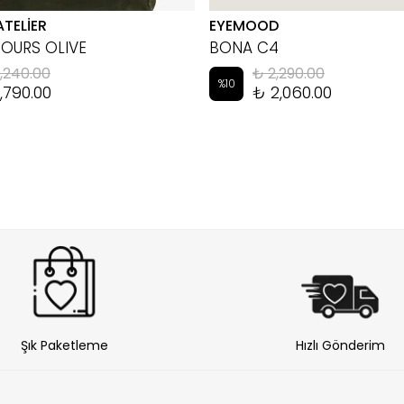
ATELİER
EYEMOOD
HOURS OLIVE
BONA C4
,240.00
₺ 2,290.00
%
10
,790.00
₺ 2,060.00
Şık Paketleme
Hızlı Gönderim