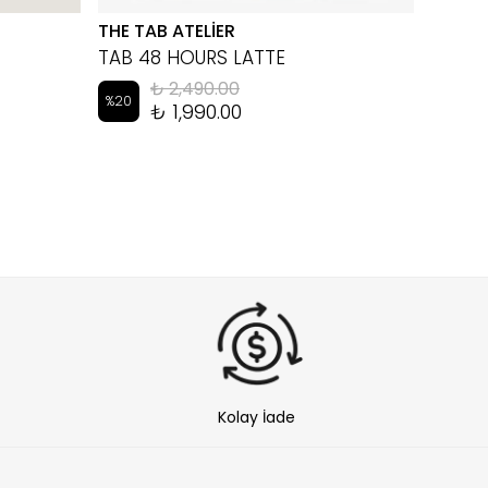
THE TAB ATELİER
EYEM
TAB 48 HOURS LATTE
LUKA 
₺ 2,490.00
%
20
%
10
₺ 1,990.00
Kolay İade