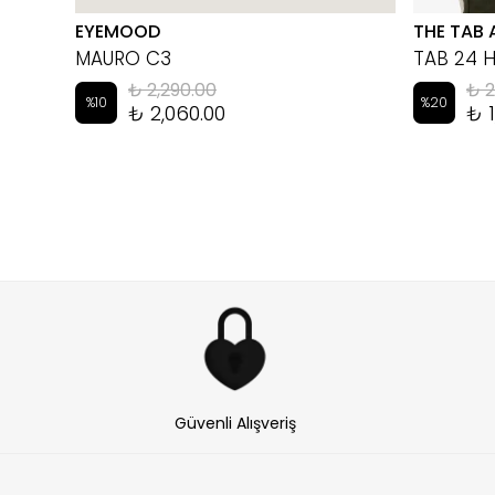
EYEMOOD
THE TAB 
MAURO C3
TAB 24 
₺ 2,290.00
₺ 2
%
10
%
20
₺ 2,060.00
₺ 1
Güvenli Alışveriş