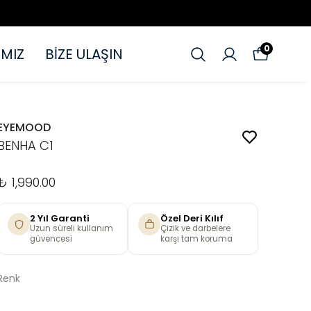
0
MIZ
BİZE ULAŞIN
EYEMOOD
BENHA C1
₺ 1,990.00
2 Yıl Garanti
Özel Deri Kılıf
Uzun süreli kullanım
Çizik ve darbelere
güvencesi
karşı tam koruma
Renk