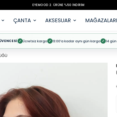
EYEMOOD 2. ÜRÜNE %50 İNDİRİM
ÇANTA
AKSESUAR
MAĞAZALARI
ÜVENCESİ
Ücretsiz kargo
13:00’a kadar aynı gün kargo
14 gün
✓
✓
✓
ÜĞÜ