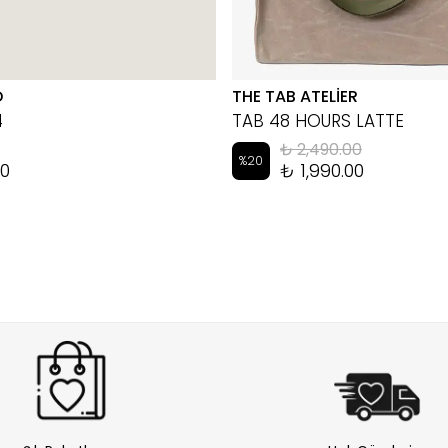
D
THE TAB ATELİER
4
TAB 48 HOURS LATTE
₺ 2,490.00
%
20
00
₺ 1,990.00