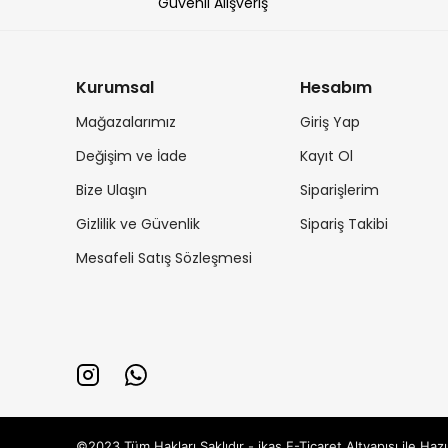
Güvenli Alışveriş
Kurumsal
Hesabım
Mağazalarımız
Giriş Yap
Değişim ve İade
Kayıt Ol
Bize Ulaşın
Siparişlerim
Gizlilik ve Güvenlik
Sipariş Takibi
Mesafeli Satış Sözleşmesi
©2023 Tüm Hakları Saklıdır - ikas E-Ticaret
Altyapısı ile Hazı