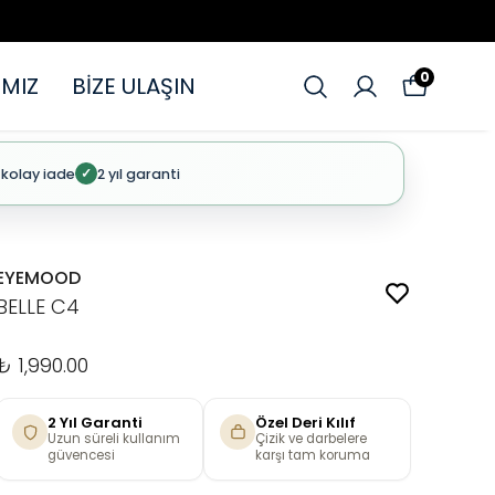
0
MIZ
BİZE ULAŞIN
 kolay iade
2 yıl garanti
✓
EYEMOOD
BELLE C4
₺ 1,990.00
2 Yıl Garanti
Özel Deri Kılıf
Uzun süreli kullanım
Çizik ve darbelere
güvencesi
karşı tam koruma