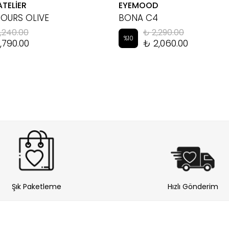
ATELİER
EYEMOOD
HOURS OLIVE
BONA C4
,240.00
₺ 2,290.00
%
10
,790.00
₺ 2,060.00
Şık Paketleme
Hızlı Gönderim