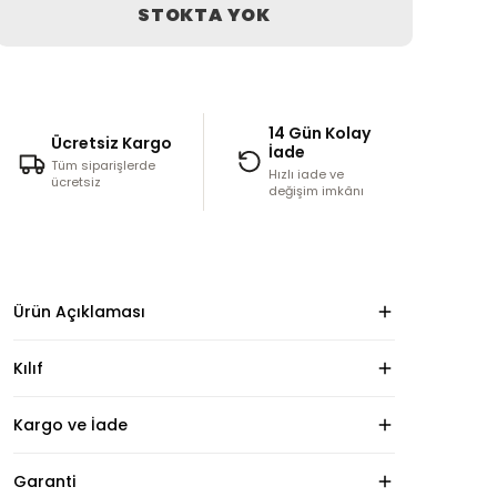
STOKTA YOK
14 Gün Kolay
Ücretsiz Kargo
İade
Tüm siparişlerde
Hızlı iade ve
ücretsiz
değişim imkânı
Ürün Açıklaması
Kılıf
Kargo ve İade
Garanti