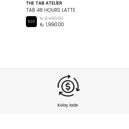
THE TAB ATELİER
EYEM
TAB 48 HOURS LATTE
LUKA 
₺ 2,490.00
%
20
%
10
₺ 1,990.00
Kolay İade