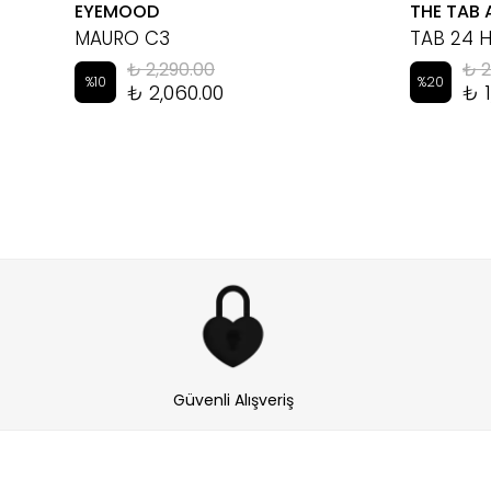
EYEMOOD
THE TAB 
MAURO C3
TAB 24 
₺ 2,290.00
₺ 2
%
10
%
20
₺ 2,060.00
₺ 1
Güvenli Alışveriş