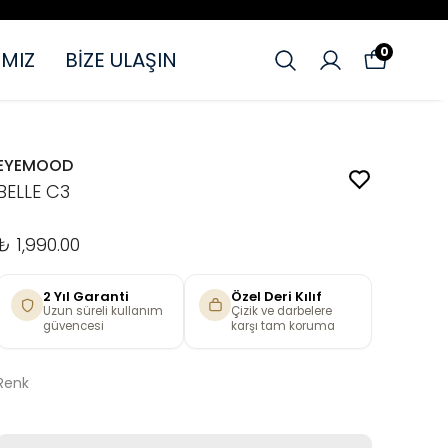
0
MIZ
BİZE ULAŞIN
EYEMOOD
BELLE C3
₺ 1,990.00
2 Yıl Garanti
Özel Deri Kılıf
Uzun süreli kullanım
Çizik ve darbelere
güvencesi
karşı tam koruma
Renk