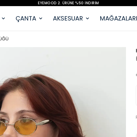
EYEMOOD 2. ÜRÜNE %50 İNDİRİM
ÇANTA
AKSESUAR
MAĞAZALARI
ÜĞÜ