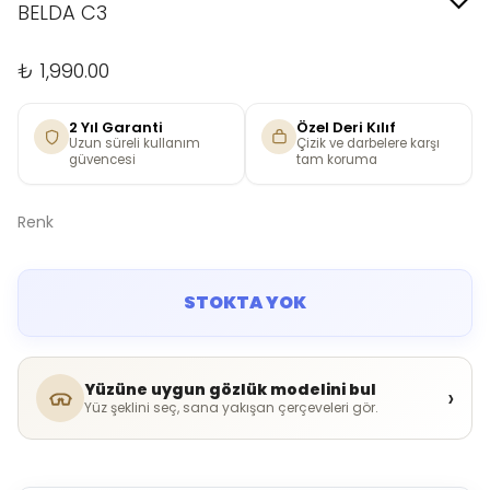
BELDA C3
₺ 1,990.00
2 Yıl Garanti
Özel Deri Kılıf
Uzun süreli kullanım
Çizik ve darbelere karşı
güvencesi
tam koruma
Renk
STOKTA YOK
Yüzüne uygun gözlük modelini bul
›
Yüz şeklini seç, sana yakışan çerçeveleri gör.