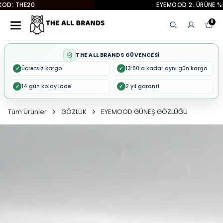
EYEMOOD 2. ÜRÜNE %50 İNDİRİM
0
THE ALL BRANDS GÜVENCESİ
Ücretsiz kargo
13:00’a kadar aynı gün kargo
✓
✓
14 gün kolay iade
2 yıl garanti
✓
✓
Tüm Ürünler
GÖZLÜK
EYEMOOD GÜNEŞ GÖZLÜĞÜ