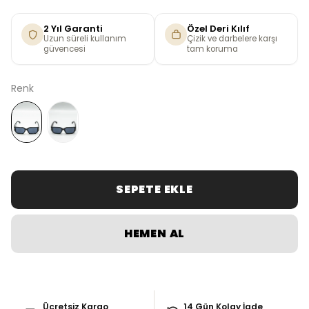
2 Yıl Garanti
Özel Deri Kılıf
Uzun süreli kullanım
Çizik ve darbelere karşı
güvencesi
tam koruma
Renk
SEPETE EKLE
HEMEN AL
Ücretsiz Kargo
14 Gün Kolay İade