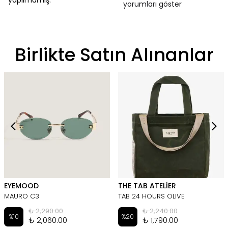
yapılmamış.
yorumları göster
Birlikte Satın Alınanlar
EYEMOOD
THE TAB ATELİER
MAURO C3
TAB 24 HOURS OLIVE
₺ 2,290.00
₺ 2,240.00
%
10
%
20
₺ 2,060.00
₺ 1,790.00