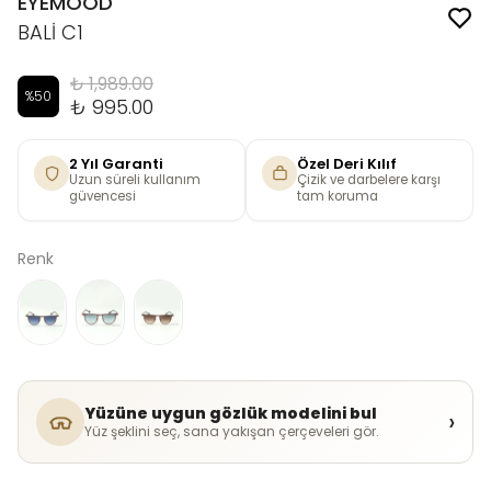
EYEMOOD
BALİ C1
₺ 1,989.00
%
50
₺ 995.00
2 Yıl Garanti
Özel Deri Kılıf
Uzun süreli kullanım
Çizik ve darbelere karşı
güvencesi
tam koruma
Renk
Yüzüne uygun gözlük modelini bul
›
Yüz şeklini seç, sana yakışan çerçeveleri gör.