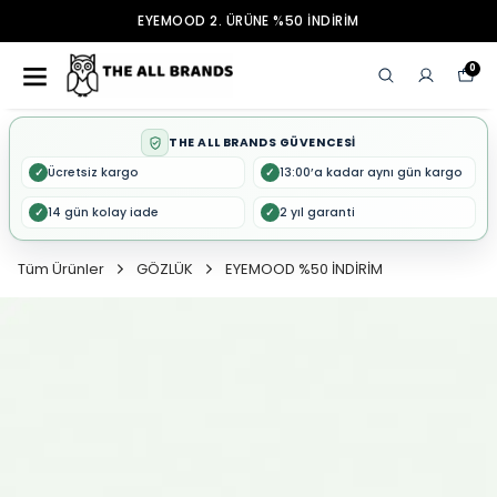
EYEMOOD 2. ÜRÜNE %50 İNDİRİM
0
THE ALL BRANDS GÜVENCESİ
Ücretsiz kargo
13:00’a kadar aynı gün kargo
✓
✓
14 gün kolay iade
2 yıl garanti
✓
✓
Tüm Ürünler
GÖZLÜK
EYEMOOD %50 İNDİRİM