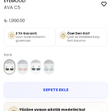
EYEMOOD
AVA C5
₺ 1,990.00
2 Yıl Garanti
Özel Deri Kılıf
Uzun süreli kullanım
Çizik ve darbelere karşı
güvencesi
tam koruma
Renk
SEPETE EKLE
Yüzüne uygun gözlük modelini bul