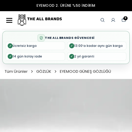
EYEMOOD 2. ÜRÜNE %50 İNDİRİM
0
THE ALL BRANDS GÜVENCESİ
Ücretsiz kargo
13:00’a kadar aynı gün kargo
✓
✓
14 gün kolay iade
2 yıl garanti
✓
✓
Tüm Ürünler
GÖZLÜK
EYEMOOD GÜNEŞ GÖZLÜĞÜ