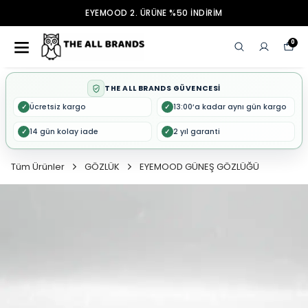
EYEMOOD 2. ÜRÜNE %50 İNDİRİM
0
THE ALL BRANDS GÜVENCESİ
Ücretsiz kargo
13:00’a kadar aynı gün kargo
✓
✓
14 gün kolay iade
2 yıl garanti
✓
✓
Tüm Ürünler
GÖZLÜK
EYEMOOD GÜNEŞ GÖZLÜĞÜ