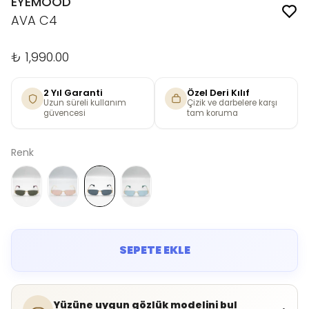
EYEMOOD
AVA C4
₺ 1,990.00
2 Yıl Garanti
Özel Deri Kılıf
Uzun süreli kullanım
Çizik ve darbelere karşı
güvencesi
tam koruma
Renk
SEPETE EKLE
Yüzüne uygun gözlük modelini bul