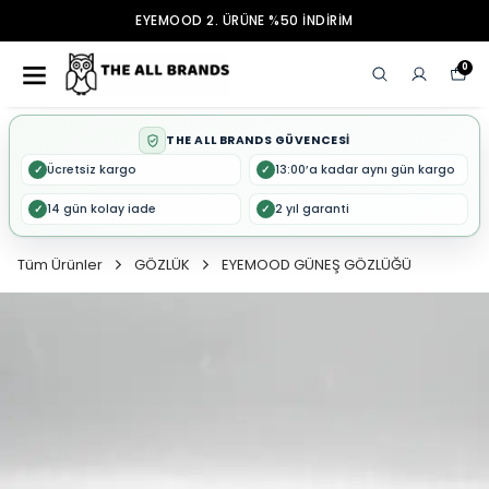
EYEMOOD 2. ÜRÜNE %50 İNDİRİM
0
THE ALL BRANDS GÜVENCESİ
Ücretsiz kargo
13:00’a kadar aynı gün kargo
✓
✓
14 gün kolay iade
2 yıl garanti
✓
✓
Tüm Ürünler
GÖZLÜK
EYEMOOD GÜNEŞ GÖZLÜĞÜ