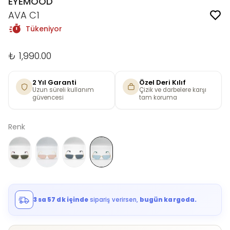
EYEMOOD
AVA C1
Tükeniyor
₺ 1,990.00
2 Yıl Garanti
Özel Deri Kılıf
Uzun süreli kullanım
Çizik ve darbelere karşı
güvencesi
tam koruma
Renk
3 sa 57 dk içinde
sipariş verirsen,
bugün kargoda.