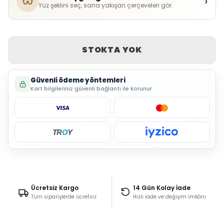
›
Yüz şeklini seç, sana yakışan çerçeveleri gör.
STOKTA YOK
Güvenli ödeme yöntemleri
Kart bilgileriniz güvenli bağlantı ile korunur
TR
O
Y
Ücretsiz Kargo
14 Gün Kolay İade
Tüm siparişlerde ücretsiz
Hızlı iade ve değişim imkânı