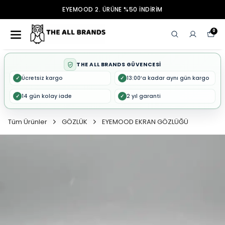
EYEMOOD 2. ÜRÜNE %50 İNDİRİM
0
THE ALL BRANDS GÜVENCESİ
Ücretsiz kargo
13:00’a kadar aynı gün kargo
✓
✓
14 gün kolay iade
2 yıl garanti
✓
✓
Tüm Ürünler
GÖZLÜK
EYEMOOD EKRAN GÖZLÜĞÜ