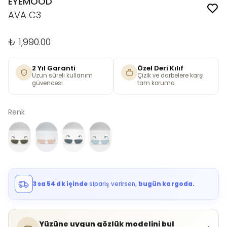
EYEMOOD
AVA C3
₺ 1,990.00
2 Yıl Garanti
Özel Deri Kılıf
Uzun süreli kullanım
Çizik ve darbelere karşı
güvencesi
tam koruma
Renk
3 sa 54 dk içinde
sipariş verirsen,
bugün kargoda.
Yüzüne uygun gözlük modelini bul