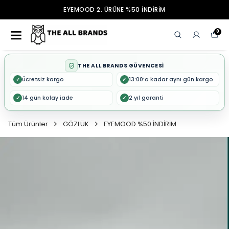
EYEMOOD 2. ÜRÜNE %50 İNDİRİM
0
THE ALL BRANDS GÜVENCESİ
Ücretsiz kargo
13:00’a kadar aynı gün kargo
✓
✓
14 gün kolay iade
2 yıl garanti
✓
✓
Tüm Ürünler
GÖZLÜK
EYEMOOD %50 İNDİRİM