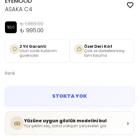
EYEMOOD
ASAKA C4
₺ 1,989.00
%
50
₺ 995.00
2 Yıl Garanti
Özel Deri Kılıf
Uzun süreli kullanım
Çizik ve darbelere karşı
güvencesi
tam koruma
Renk
STOKTA YOK
Yüzüne uygun gözlük modelini bul
›
Yüz şeklini seç, sana yakışan çerçeveleri gör.