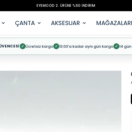
EYEMOOD 2. ÜRÜNE %50 İNDİRİM
ÇANTA
AKSESUAR
MAĞAZALARI
ÜVENCESİ
Ücretsiz kargo
13:00’a kadar aynı gün kargo
14 gün
✓
✓
✓