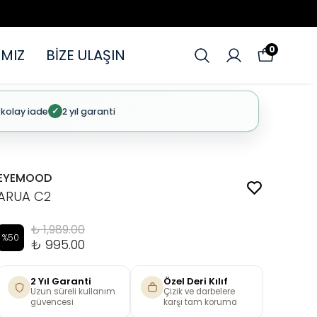
0
MIZ
BİZE ULAŞIN
 kolay iade
2 yıl garanti
✓
EYEMOOD
ARUA C2
₺ 1,989.00
%
50
₺ 995.00
2 Yıl Garanti
Özel Deri Kılıf
Uzun süreli kullanım
Çizik ve darbelere
güvencesi
karşı tam koruma