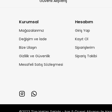
Güvenli Alışveriş
Kurumsal
Hesabım
Mağazalarımız
Giriş Yap
Değişim ve İade
Kayıt Ol
Bize Ulaşın
Siparişlerim
Gizlilik ve Güvenlik
Sipariş Takibi
Mesafeli Satış Sözleşmesi
©2023 Tüm Hakları Saklıdır - ikas E-Ticaret
Altyapısı ile Hazı