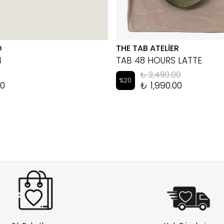
D
THE TAB ATELİER
4
TAB 48 HOURS LATTE
₺ 2,490.00
%
20
00
₺ 1,990.00