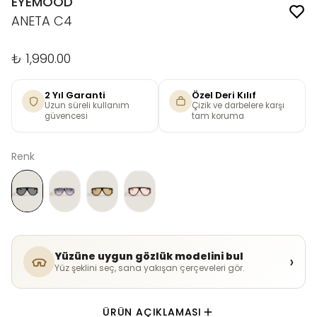
EYEMOOD
ANETA C4
₺ 1,990.00
2 Yıl Garanti
Özel Deri Kılıf
Uzun süreli kullanım
Çizik ve darbelere karşı
güvencesi
tam koruma
Renk
Yüzüne uygun gözlük modelini bul
›
Yüz şeklini seç, sana yakışan çerçeveleri gör.
ÜRÜN AÇIKLAMASI