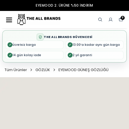
EYEMOOD 2. ÜRÜNE %50 İNDİRİM
0
THE ALL BRANDS GÜVENCESİ
Ücretsiz kargo
13:00’a kadar aynı gün kargo
✓
✓
14 gün kolay iade
2 yıl garanti
✓
✓
Tüm Ürünler
GÖZLÜK
EYEMOOD GÜNEŞ GÖZLÜĞÜ