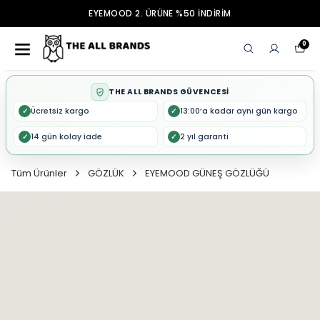
EYEMOOD 2. ÜRÜNE %50 İNDİRİM
0
THE ALL BRANDS GÜVENCESİ
Ücretsiz kargo
13:00’a kadar aynı gün kargo
✓
✓
14 gün kolay iade
2 yıl garanti
✓
✓
Tüm Ürünler
GÖZLÜK
EYEMOOD GÜNEŞ GÖZLÜĞÜ