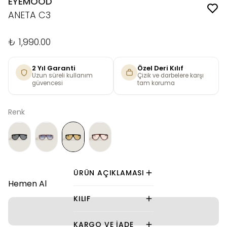
EYEMOOD
ANETA C3
₺ 1,990.00
2 Yıl Garanti
Özel Deri Kılıf
Uzun süreli kullanım
Çizik ve darbelere karşı
güvencesi
tam koruma
Renk
ÜRÜN AÇIKLAMASI
Hemen Al
KILIF
KARGO VE İADE