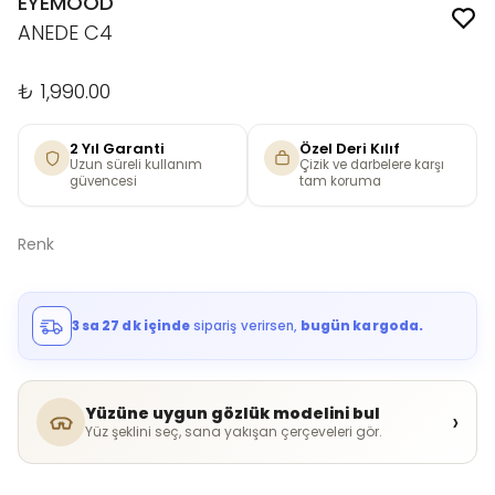
EYEMOOD
ANEDE C4
₺ 1,990.00
2 Yıl Garanti
Özel Deri Kılıf
Uzun süreli kullanım
Çizik ve darbelere karşı
güvencesi
tam koruma
Renk
3 sa 27 dk içinde
sipariş verirsen,
bugün kargoda.
Yüzüne uygun gözlük modelini bul
›
Yüz şeklini seç, sana yakışan çerçeveleri gör.