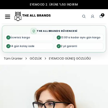
EYEMOOD 2. ÜRÜNE %50 İNDİRİM
0
THE ALL BRANDS GÜVENCESİ
Ücretsiz kargo
13:00’a kadar aynı gün kargo
✓
✓
14 gün kolay iade
2 yıl garanti
✓
✓
Tüm Ürünler
GÖZLÜK
EYEMOOD GÜNEŞ GÖZLÜĞÜ