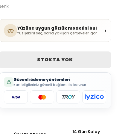
Renk
Yüzüne uygun gözlük modelini bul
›
Yüz şeklini seç, sana yakışan çerçeveleri gör.
STOKTA YOK
Güvenli ödeme yöntemleri
Kart bilgileriniz güvenli bağlantı ile korunur
TR
O
Y
14 Gün Kolay