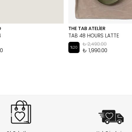
D
THE TAB ATELİER
4
TAB 48 HOURS LATTE
₺ 2,490.00
%
20
00
₺ 1,990.00