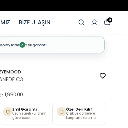
0
MIZ
BİZE ULAŞIN
 kolay iade
2 yıl garanti
✓
EYEMOOD
ANEDE C3
₺ 1,990.00
2 Yıl Garanti
Özel Deri Kılıf
Uzun süreli kullanım
Çizik ve darbelere
güvencesi
karşı tam koruma