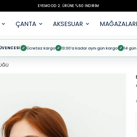
EYEMOOD 2. ÜRÜNE %50 İNDİRİM
ÇANTA
AKSESUAR
MAĞAZALARI
ÜVENCESİ
Ücretsiz kargo
13:00’a kadar aynı gün kargo
14 gün
✓
✓
✓
ÜĞÜ