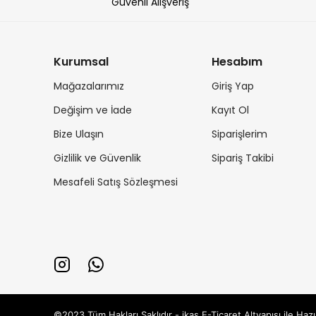
Güvenli Alışveriş
Kurumsal
Hesabım
Mağazalarımız
Giriş Yap
Değişim ve İade
Kayıt Ol
Bize Ulaşın
Siparişlerim
Gizlilik ve Güvenlik
Sipariş Takibi
Mesafeli Satış Sözleşmesi
©2023 Tüm Hakları Saklıdır - ikas E-Ticaret
Altyapısı ile Hazı