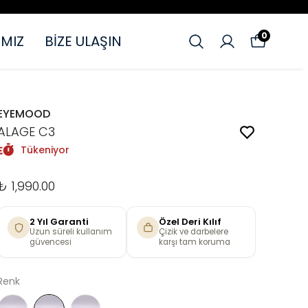
0
MIZ
BİZE ULAŞIN
EYEMOOD
ALAGE C3
Tükeniyor
₺ 1,990.00
2 Yıl Garanti
Özel Deri Kılıf
Uzun süreli kullanım
Çizik ve darbelere
güvencesi
karşı tam koruma
Renk