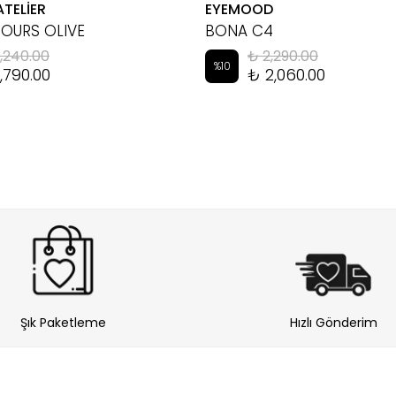
ATELİER
EYEMOOD
HOURS OLIVE
BONA C4
,240.00
₺ 2,290.00
%
10
,790.00
₺ 2,060.00
Şık Paketleme
Hızlı Gönderim