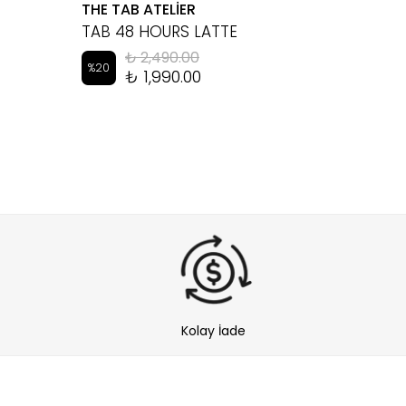
THE TAB ATELİER
EYEM
TAB 48 HOURS LATTE
LUKA 
₺ 2,490.00
%
20
%
10
₺ 1,990.00
Kolay İade