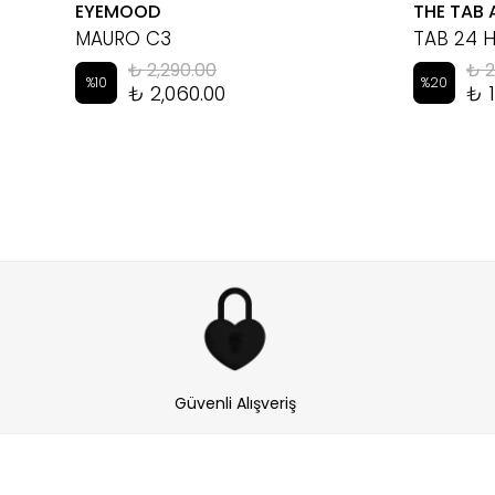
EYEMOOD
THE TAB 
MAURO C3
TAB 24 
₺ 2,290.00
₺ 2
%
10
%
20
₺ 2,060.00
₺ 1
Güvenli Alışveriş