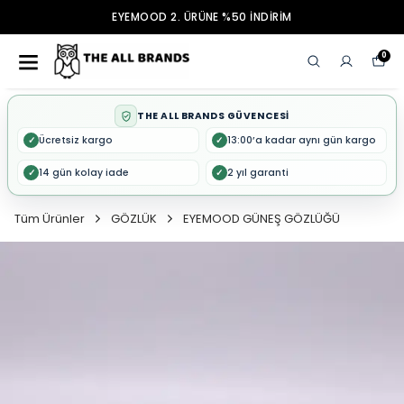
EYEMOOD 2. ÜRÜNE %50 İNDİRİM
0
THE ALL BRANDS GÜVENCESİ
Ücretsiz kargo
13:00’a kadar aynı gün kargo
✓
✓
14 gün kolay iade
2 yıl garanti
✓
✓
Tüm Ürünler
GÖZLÜK
EYEMOOD GÜNEŞ GÖZLÜĞÜ