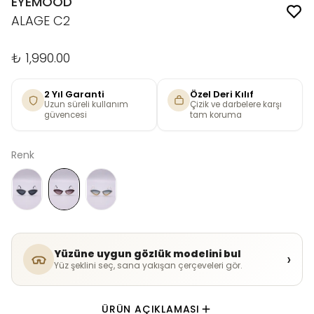
EYEMOOD
ALAGE C2
₺ 1,990.00
2 Yıl Garanti
Özel Deri Kılıf
Uzun süreli kullanım
Çizik ve darbelere karşı
güvencesi
tam koruma
Renk
Yüzüne uygun gözlük modelini bul
›
Yüz şeklini seç, sana yakışan çerçeveleri gör.
ÜRÜN AÇIKLAMASI