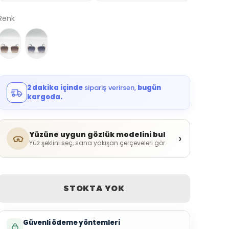
Renk
2 dakika içinde
sipariş verirsen,
bugün
kargoda.
Yüzüne uygun gözlük modelini bul
›
Yüz şeklini seç, sana yakışan çerçeveleri gör.
STOKTA YOK
Güvenli ödeme yöntemleri