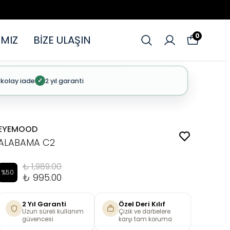
0
MIZ
BİZE ULAŞIN
 kolay iade
2 yıl garanti
✓
EYEMOOD
ALABAMA C2
₺ 1,989.00
%
50
₺ 995.00
2 Yıl Garanti
Özel Deri Kılıf
Uzun süreli kullanım
Çizik ve darbelere
güvencesi
karşı tam koruma