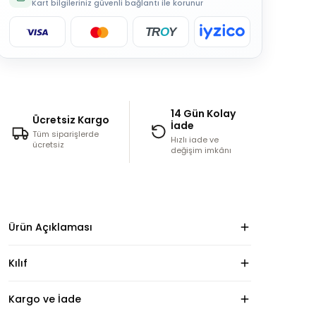
Kart bilgileriniz güvenli bağlantı ile korunur
TR
O
Y
14 Gün Kolay
Ücretsiz Kargo
İade
Tüm siparişlerde
Hızlı iade ve
ücretsiz
değişim imkânı
Ürün Açıklaması
Kılıf
Kargo ve İade