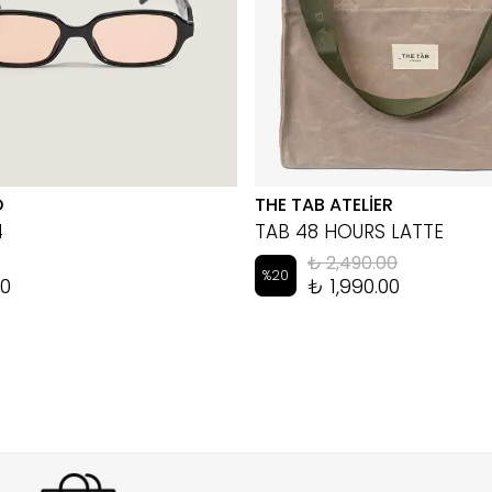
D
THE TAB ATELİER
4
TAB 48 HOURS LATTE
₺ 2,490.00
%
20
00
₺ 1,990.00