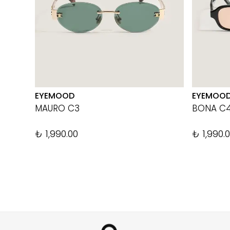
EYEMOOD
EYEMOO
MAURO C3
BONA C
₺ 1,990.00
₺ 1,990.