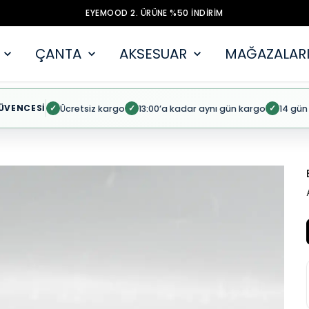
EYEMOOD 2. ÜRÜNE %50 İNDİRİM
ÇANTA
AKSESUAR
MAĞAZALARI
ÜVENCESİ
Ücretsiz kargo
13:00’a kadar aynı gün kargo
14 gün
✓
✓
✓