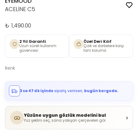
EYEMOOD
ACELİNE C5
₺ 1,490.00
2 Yıl Garanti
Özel Deri Kılıf
Uzun süreli kullanım
Çizik ve darbelere karşı
güvencesi
tam koruma
Renk
3 sa 47 dk içinde
sipariş verirsen,
bugün kargoda.
Yüzüne uygun gözlük modelini bul
›
Yüz şeklini seç, sana yakışan çerçeveleri gör.