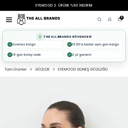
EYEMOOD 2. ÜRÜNE %50 İNDİRİM
0
THE ALL BRANDS GÜVENCESİ
Ücretsiz kargo
13:00’a kadar aynı gün kargo
✓
✓
14 gün kolay iade
2 yıl garanti
✓
✓
Tüm Ürünler
GÖZLÜK
EYEMOOD GÜNEŞ GÖZLÜĞÜ