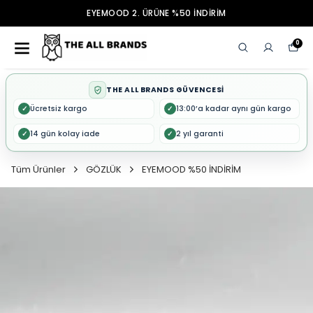
EYEMOOD 2. ÜRÜNE %50 İNDİRİM
0
THE ALL BRANDS GÜVENCESİ
Ücretsiz kargo
13:00’a kadar aynı gün kargo
✓
✓
14 gün kolay iade
2 yıl garanti
✓
✓
Tüm Ürünler
GÖZLÜK
EYEMOOD %50 İNDİRİM