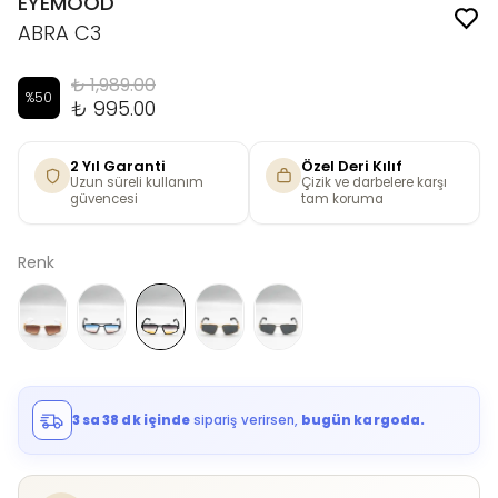
EYEMOOD
ABRA C3
₺ 1,989.00
%
50
₺ 995.00
2 Yıl Garanti
Özel Deri Kılıf
Uzun süreli kullanım
Çizik ve darbelere karşı
güvencesi
tam koruma
Renk
3 sa 38 dk içinde
sipariş verirsen,
bugün kargoda.