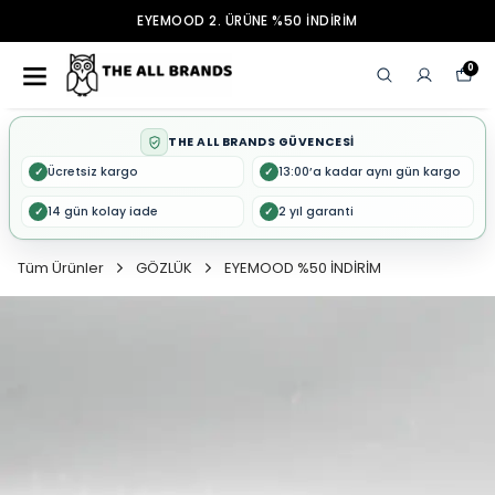
EYEMOOD 2. ÜRÜNE %50 İNDİRİM
0
THE ALL BRANDS GÜVENCESİ
Ücretsiz kargo
13:00’a kadar aynı gün kargo
✓
✓
14 gün kolay iade
2 yıl garanti
✓
✓
Tüm Ürünler
GÖZLÜK
EYEMOOD %50 İNDİRİM