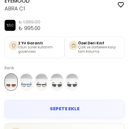
EYEMOOD
ABRA C1
₺ 1,989.00
%
50
₺ 995.00
2 Yıl Garanti
Özel Deri Kılıf
Uzun süreli kullanım
Çizik ve darbelere karşı
güvencesi
tam koruma
Renk
SEPETE EKLE