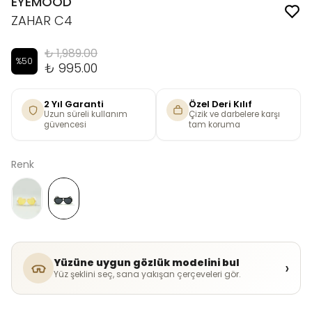
EYEMOOD
ZAHAR C4
₺ 1,989.00
%
50
₺ 995.00
2 Yıl Garanti
Özel Deri Kılıf
Uzun süreli kullanım
Çizik ve darbelere karşı
güvencesi
tam koruma
Renk
Yüzüne uygun gözlük modelini bul
›
Yüz şeklini seç, sana yakışan çerçeveleri gör.