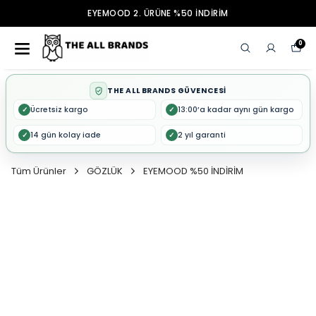
EYEMOOD 2. ÜRÜNE %50 İNDİRİM
0
THE ALL BRANDS GÜVENCESİ
Ücretsiz kargo
13:00’a kadar aynı gün kargo
✓
✓
14 gün kolay iade
2 yıl garanti
✓
✓
Tüm Ürünler
GÖZLÜK
EYEMOOD %50 İNDİRİM