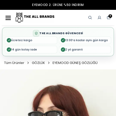
EYEMOOD 2. ÜRÜNE %50 İNDİRİM
0
THE ALL BRANDS GÜVENCESİ
Ücretsiz kargo
13:00’a kadar aynı gün kargo
✓
✓
14 gün kolay iade
2 yıl garanti
✓
✓
Tüm Ürünler
GÖZLÜK
EYEMOOD GÜNEŞ GÖZLÜĞÜ