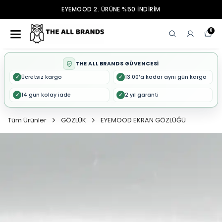
EYEMOOD 2. ÜRÜNE %50 İNDİRİM
0
THE ALL BRANDS GÜVENCESİ
Ücretsiz kargo
13:00’a kadar aynı gün kargo
✓
✓
14 gün kolay iade
2 yıl garanti
✓
✓
Tüm Ürünler
GÖZLÜK
EYEMOOD EKRAN GÖZLÜĞÜ