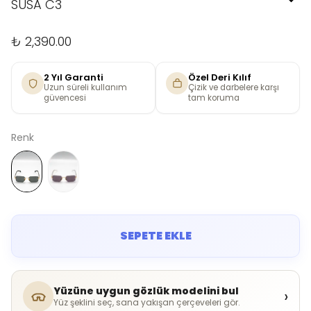
SUSA C3
₺ 2,390.00
2 Yıl Garanti
Özel Deri Kılıf
Uzun süreli kullanım
Çizik ve darbelere karşı
güvencesi
tam koruma
Renk
SEPETE EKLE
Yüzüne uygun gözlük modelini bul
›
Yüz şeklini seç, sana yakışan çerçeveleri gör.