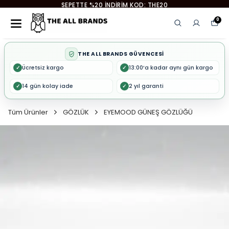
EYEMOOD 2. ÜRÜNE %50 İNDİRİM
0
THE ALL BRANDS GÜVENCESİ
Ücretsiz kargo
13:00’a kadar aynı gün kargo
✓
✓
14 gün kolay iade
2 yıl garanti
✓
✓
Tüm Ürünler
GÖZLÜK
EYEMOOD GÜNEŞ GÖZLÜĞÜ