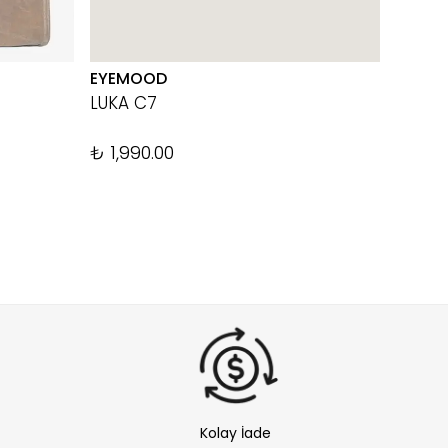
EYEMOOD
THE TA
LUKA C7
TAB 1
%
20
₺ 1,990.00
Kolay İade