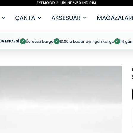
EYEMOOD 2. ÜRÜNE %50 İNDİRİM
ÇANTA
AKSESUAR
MAĞAZALARI
ÜVENCESİ
Ücretsiz kargo
13:00’a kadar aynı gün kargo
14 gün
✓
✓
✓