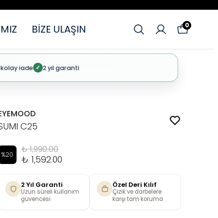
0
MIZ
BİZE ULAŞIN
 kolay iade
2 yıl garanti
✓
EYEMOOD
SUMI C25
₺ 1,990.00
%
20
₺ 1,592.00
2 Yıl Garanti
Özel Deri Kılıf
Uzun süreli kullanım
Çizik ve darbelere
güvencesi
karşı tam koruma