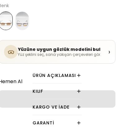
Renk
Yüzüne uygun gözlük modelini bul
›
Yüz şeklini seç, sana yakışan çerçeveleri gör.
ÜRÜN AÇIKLAMASI
Hemen Al
KILIF
KARGO VE İADE
GARANTI