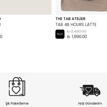
D
THE TAB ATELİER
4
TAB 48 HOURS LATTE
₺ 2,490.00
%
20
00
₺ 1,990.00
Şık Paketleme
Hızlı Gönderim