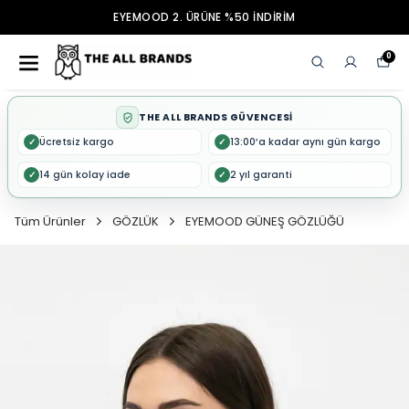
EYEMOOD 2. ÜRÜNE %50 İNDİRİM
0
THE ALL BRANDS GÜVENCESİ
Ücretsiz kargo
13:00’a kadar aynı gün kargo
✓
✓
14 gün kolay iade
2 yıl garanti
✓
✓
Tüm Ürünler
GÖZLÜK
EYEMOOD GÜNEŞ GÖZLÜĞÜ