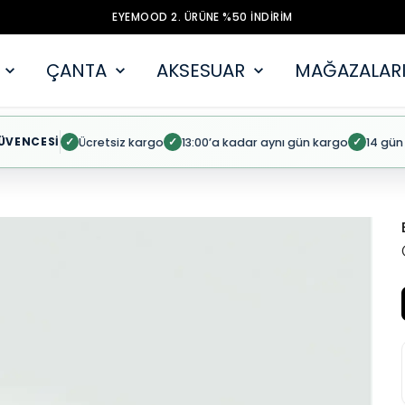
EYEMOOD 2. ÜRÜNE %50 İNDİRİM
ÇANTA
AKSESUAR
MAĞAZALARI
ÜVENCESİ
Ücretsiz kargo
13:00’a kadar aynı gün kargo
14 gün
✓
✓
✓