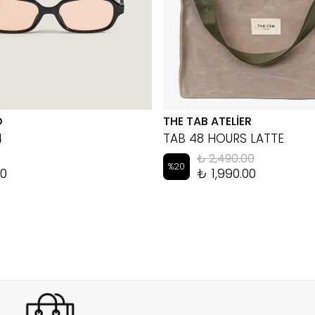
D
THE TAB ATELİER
4
TAB 48 HOURS LATTE
₺ 2,490.00
%
20
00
₺ 1,990.00