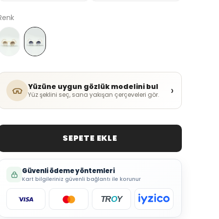
Renk
Yüzüne uygun gözlük modelini bul
›
Yüz şeklini seç, sana yakışan çerçeveleri gör.
SEPETE EKLE
Güvenli ödeme yöntemleri
Kart bilgileriniz güvenli bağlantı ile korunur
TR
O
Y