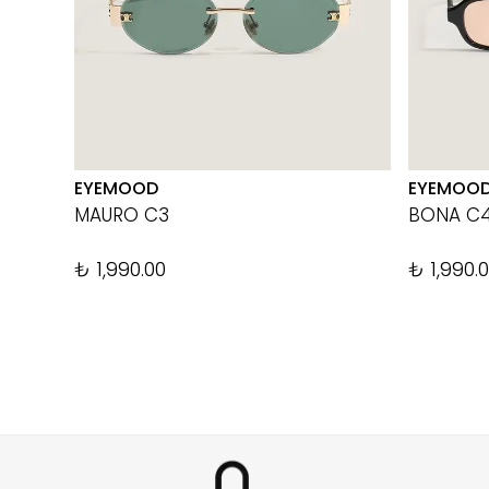
EYEMOOD
EYEMOO
MAURO C3
BONA C
₺ 1,990.00
₺ 1,990.