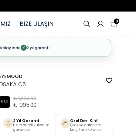
0
MIZ
BİZE ULAŞIN
 kolay iade
2 yıl garanti
✓
EYEMOOD
OSAKA C5
₺ 1,989.00
%
50
₺ 995.00
2 Yıl Garanti
Özel Deri Kılıf
Uzun süreli kullanım
Çizik ve darbelere
güvencesi
karşı tam koruma