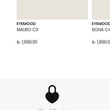
EYEMOOD
EYEMOO
MAURO C3
BONA C
₺ 1,990.00
₺ 1,990.