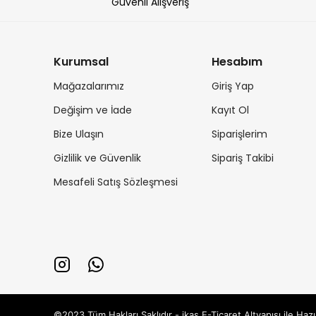
Güvenli Alışveriş
Kurumsal
Hesabım
Mağazalarımız
Giriş Yap
Değişim ve İade
Kayıt Ol
Bize Ulaşın
Siparişlerim
Gizlilik ve Güvenlik
Sipariş Takibi
Mesafeli Satış Sözleşmesi
©2023 Tüm Hakları Saklıdır - ikas E-Ticaret
Altyapısı ile Hazı