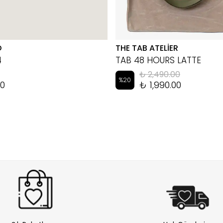
D
THE TAB ATELİER
4
TAB 48 HOURS LATTE
₺ 2,490.00
%
20
00
₺ 1,990.00