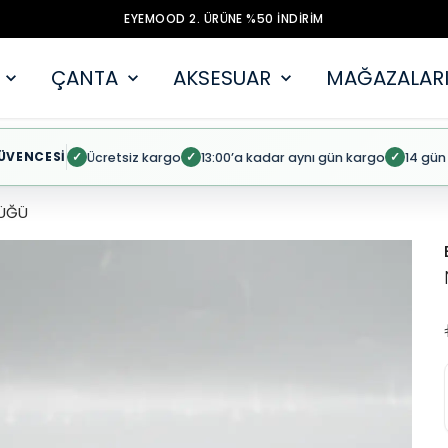
EYEMOOD 2. ÜRÜNE %50 İNDİRİM
ÇANTA
AKSESUAR
MAĞAZALARI
ÜVENCESİ
Ücretsiz kargo
13:00’a kadar aynı gün kargo
14 gün
✓
✓
✓
ÜĞÜ