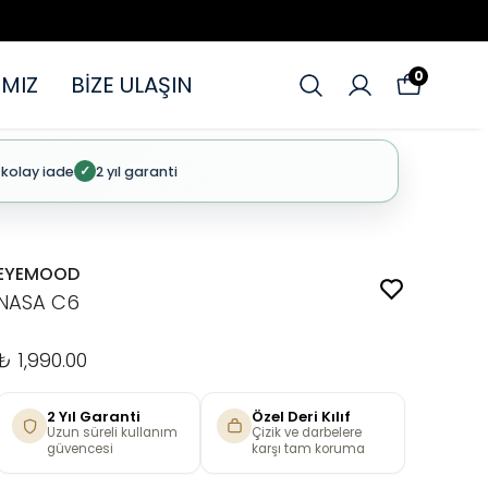
0
MIZ
BİZE ULAŞIN
 kolay iade
2 yıl garanti
✓
EYEMOOD
NASA C6
₺ 1,990.00
2 Yıl Garanti
Özel Deri Kılıf
Uzun süreli kullanım
Çizik ve darbelere
güvencesi
karşı tam koruma