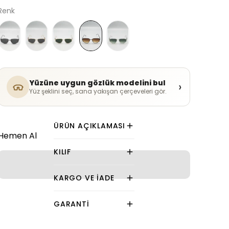
Renk
Yüzüne uygun gözlük modelini bul
›
Yüz şeklini seç, sana yakışan çerçeveleri gör.
ÜRÜN AÇIKLAMASI
Hemen Al
KILIF
KARGO VE İADE
GARANTI