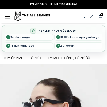
EYEMOOD 2. ÜRÜNE %50 İNDİRİM
0
THE ALL BRANDS GÜVENCESİ
Ücretsiz kargo
13:00’a kadar aynı gün kargo
✓
✓
14 gün kolay iade
2 yıl garanti
✓
✓
Tüm Ürünler
GÖZLÜK
EYEMOOD GÜNEŞ GÖZLÜĞÜ