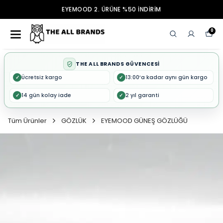
EYEMOOD 2. ÜRÜNE %50 İNDİRİM
0
THE ALL BRANDS GÜVENCESİ
Ücretsiz kargo
13:00’a kadar aynı gün kargo
✓
✓
14 gün kolay iade
2 yıl garanti
✓
✓
Tüm Ürünler
GÖZLÜK
EYEMOOD GÜNEŞ GÖZLÜĞÜ