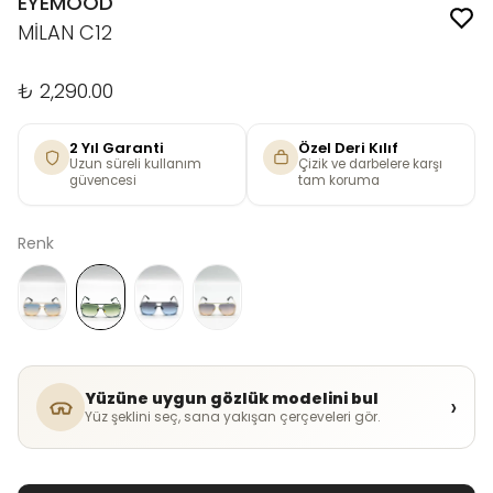
EYEMOOD
MİLAN C12
₺ 2,290.00
2 Yıl Garanti
Özel Deri Kılıf
Uzun süreli kullanım
Çizik ve darbelere karşı
güvencesi
tam koruma
Renk
Yüzüne uygun gözlük modelini bul
›
Yüz şeklini seç, sana yakışan çerçeveleri gör.