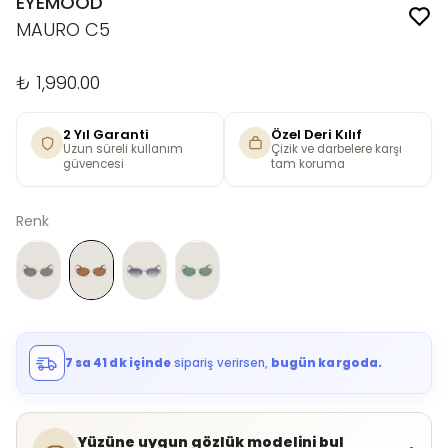
EYEMOOD
MAURO C5
₺ 1,990.00
2 Yıl Garanti
Özel Deri Kılıf
Uzun süreli kullanım
Çizik ve darbelere karşı
güvencesi
tam koruma
Renk
7 sa 41 dk içinde
sipariş verirsen,
bugün kargoda.
Yüzüne uygun gözlük modelini bul