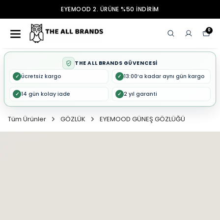
EYEMOOD 2. ÜRÜNE %50 İNDİRİM
0
THE ALL BRANDS GÜVENCESİ
Ücretsiz kargo
13:00’a kadar aynı gün kargo
✓
✓
14 gün kolay iade
2 yıl garanti
✓
✓
Tüm Ürünler
GÖZLÜK
EYEMOOD GÜNEŞ GÖZLÜĞÜ