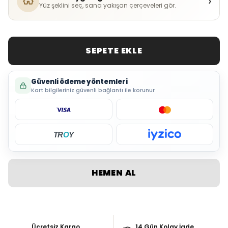
›
Yüz şeklini seç, sana yakışan çerçeveleri gör.
SEPETE EKLE
Güvenli ödeme yöntemleri
Kart bilgileriniz güvenli bağlantı ile korunur
TR
O
Y
HEMEN AL
Ücretsiz Kargo
14 Gün Kolay İade