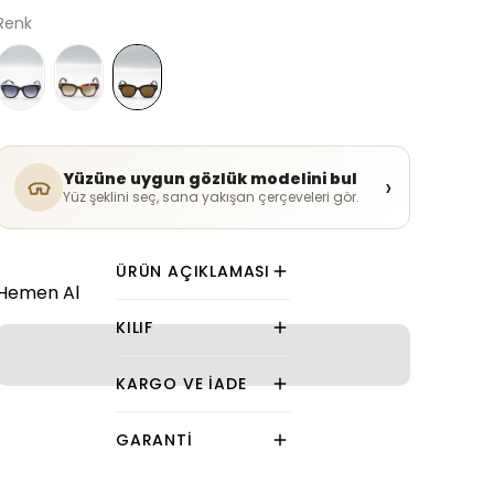
Renk
Yüzüne uygun gözlük modelini bul
›
Yüz şeklini seç, sana yakışan çerçeveleri gör.
ÜRÜN AÇIKLAMASI
Hemen Al
KILIF
KARGO VE İADE
GARANTI