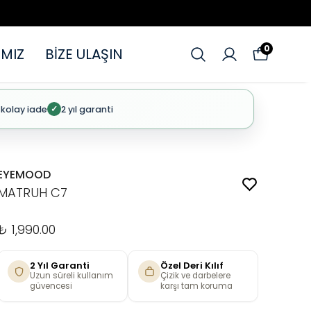
0
MIZ
BİZE ULAŞIN
 kolay iade
2 yıl garanti
✓
EYEMOOD
MATRUH C7
₺ 1,990.00
2 Yıl Garanti
Özel Deri Kılıf
Uzun süreli kullanım
Çizik ve darbelere
güvencesi
karşı tam koruma