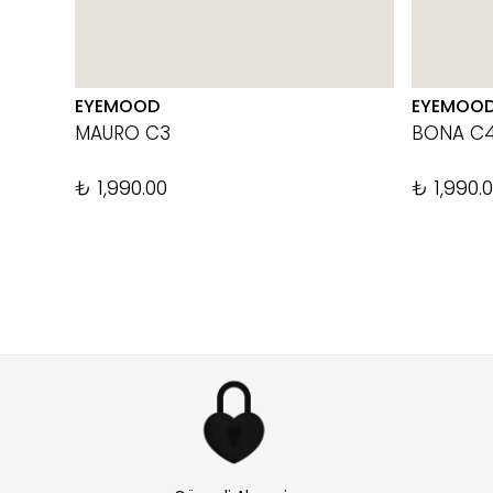
EYEMOOD
EYEMOO
MAURO C3
BONA C
₺ 1,990.00
₺ 1,990.