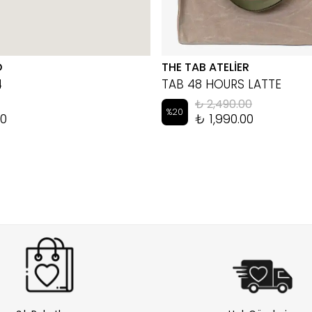
D
THE TAB ATELİER
4
TAB 48 HOURS LATTE
₺ 2,490.00
%
20
00
₺ 1,990.00