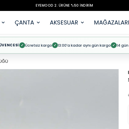
EYEMOOD 2. ÜRÜNE %50 İNDİRİM
ÇANTA
AKSESUAR
MAĞAZALARI
ÜVENCESİ
Ücretsiz kargo
13:00’a kadar aynı gün kargo
14 gün
✓
✓
✓
ÜĞÜ