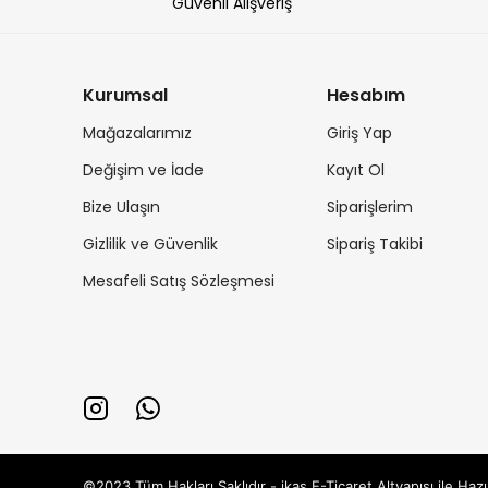
Güvenli Alışveriş
Kurumsal
Hesabım
Mağazalarımız
Giriş Yap
Değişim ve İade
Kayıt Ol
Bize Ulaşın
Siparişlerim
Gizlilik ve Güvenlik
Sipariş Takibi
Mesafeli Satış Sözleşmesi
©2023 Tüm Hakları Saklıdır - ikas E-Ticaret
Altyapısı ile Hazı