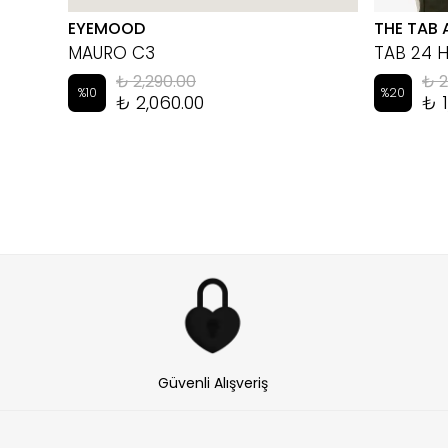
EYEMOOD
THE TAB 
MAURO C3
TAB 24 
₺ 2,290.00
₺ 2
%
10
%
20
₺ 2,060.00
₺ 1
Güvenli Alışveriş