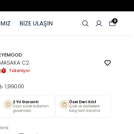
0
MIZ
BİZE ULAŞIN
EYEMOOD
MASAKA C2
Tükeniyor
₺ 1,990.00
2 Yıl Garanti
Özel Deri Kılıf
Uzun süreli kullanım
Çizik ve darbelere
güvencesi
karşı tam koruma
Renk