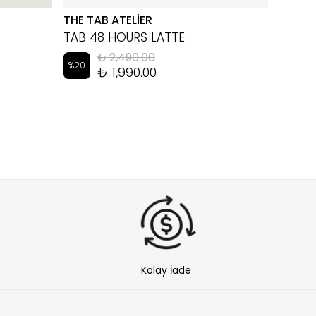
THE TAB ATELİER
EYEM
TAB 48 HOURS LATTE
LUKA 
₺ 2,490.00
%
20
%
10
₺ 1,990.00
Kolay İade