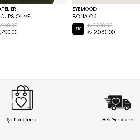
ATELİER
EYEMOOD
HOURS OLIVE
BONA C4
,240.00
₺ 2,290.00
%
10
,790.00
₺ 2,060.00
Şık Paketleme
Hızlı Gönderim