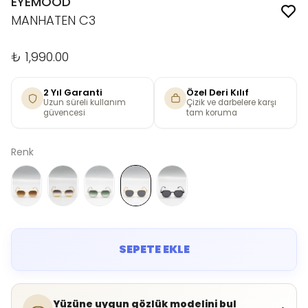
EYEMOOD
MANHATEN C3
₺ 1,990.00
2 Yıl Garanti
Özel Deri Kılıf
Uzun süreli kullanım
Çizik ve darbelere karşı
güvencesi
tam koruma
Renk
SEPETE EKLE
Yüzüne uygun gözlük modelini bul