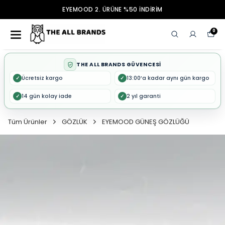
EYEMOOD 2. ÜRÜNE %50 İNDİRİM
0
THE ALL BRANDS GÜVENCESİ
Ücretsiz kargo
13:00’a kadar aynı gün kargo
✓
✓
14 gün kolay iade
2 yıl garanti
✓
✓
Tüm Ürünler
GÖZLÜK
EYEMOOD GÜNEŞ GÖZLÜĞÜ