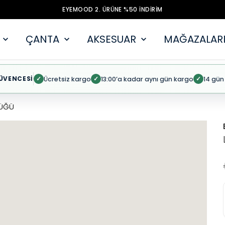
EYEMOOD 2. ÜRÜNE %50 İNDİRİM
ÇANTA
AKSESUAR
MAĞAZALARI
ÜVENCESİ
Ücretsiz kargo
13:00’a kadar aynı gün kargo
14 gün
✓
✓
✓
ÜĞÜ