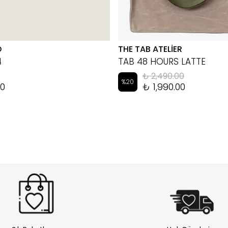
D
THE TAB ATELİER
4
TAB 48 HOURS LATTE
₺ 2,490.00
%
20
00
₺ 1,990.00