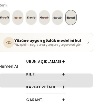
Renk
Yüzüne uygun gözlük modelini bul
›
Yüz şeklini seç, sana yakışan çerçeveleri gör.
ÜRÜN AÇIKLAMASI
Hemen Al
KILIF
KARGO VE İADE
GARANTI