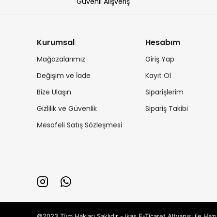
Güvenli Alışveriş
Kurumsal
Hesabım
Mağazalarımız
Giriş Yap
Değişim ve İade
Kayıt Ol
Bize Ulaşın
Siparişlerim
Gizlilik ve Güvenlik
Sipariş Takibi
Mesafeli Satış Sözleşmesi
©2023 Tüm Hakları Saklıdır - ikas E-Ticaret
Altyapısı ile Hazı