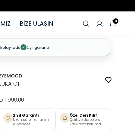
0
MIZ
BİZE ULAŞIN
 kolay iade
2 yıl garanti
✓
EYEMOOD
LUKA C1
₺ 1,990.00
2 Yıl Garanti
Özel Deri Kılıf
Uzun süreli kullanım
Çizik ve darbelere
güvencesi
karşı tam koruma