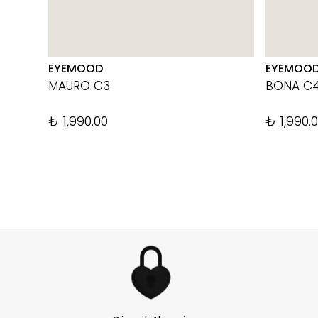
EYEMOOD
EYEMOO
MAURO C3
BONA C
₺ 1,990.00
₺ 1,990.