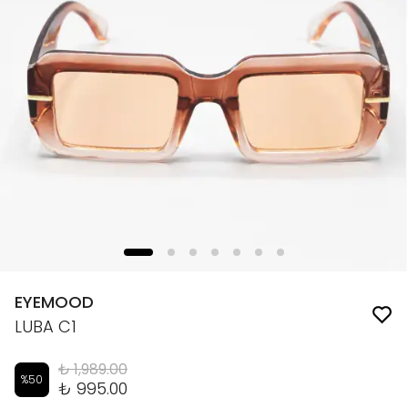
EYEMOOD
LUBA C1
₺ 1,989.00
%
50
₺ 995.00