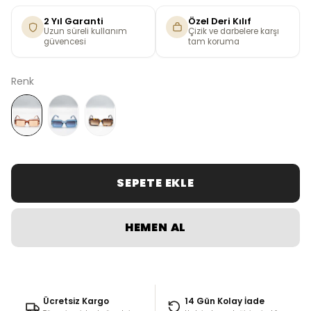
2 Yıl Garanti
Özel Deri Kılıf
Uzun süreli kullanım
Çizik ve darbelere karşı
güvencesi
tam koruma
Renk
SEPETE EKLE
HEMEN AL
Ücretsiz Kargo
14 Gün Kolay İade