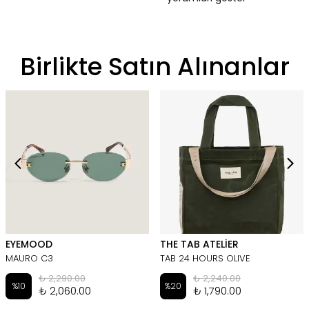
Birlikte Satın Alınanlar
EYEMOOD
THE TAB ATELİER
MAURO C3
TAB 24 HOURS OLIVE
₺ 2,290.00
₺ 2,240.00
%
10
%
20
₺ 2,060.00
₺ 1,790.00