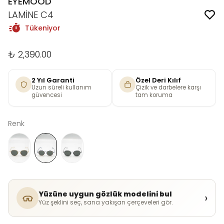
EYEMOOD
LAMİNE C4
Tükeniyor
₺ 2,390.00
2 Yıl Garanti
Özel Deri Kılıf
Uzun süreli kullanım
Çizik ve darbelere karşı
güvencesi
tam koruma
Renk
Yüzüne uygun gözlük modelini bul
›
Yüz şeklini seç, sana yakışan çerçeveleri gör.