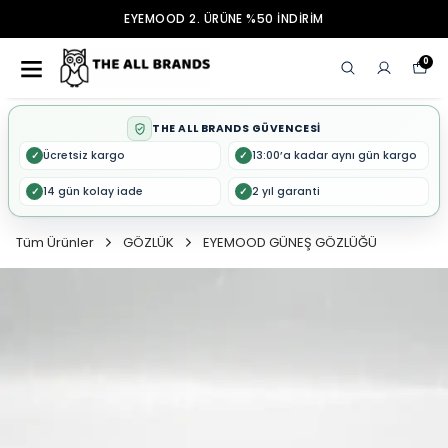
EYEMOOD 2. ÜRÜNE %50 İNDİRİM
0
THE ALL BRANDS GÜVENCESİ
Ücretsiz kargo
13:00’a kadar aynı gün kargo
✓
✓
14 gün kolay iade
2 yıl garanti
✓
✓
Tüm Ürünler
GÖZLÜK
EYEMOOD GÜNEŞ GÖZLÜĞÜ