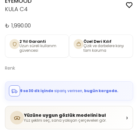
EYEMOOD
KULA C4
₺ 1,990.00
2 Yıl Garanti
Özel Deri Kılıf
Uzun süreli kullanım
Çizik ve darbelere karşı
güvencesi
tam koruma
Renk
9 sa 30 dk içinde
sipariş verirsen,
bugün kargoda.
Yüzüne uygun gözlük modelini bul
›
Yüz şeklini seç, sana yakışan çerçeveleri gör.