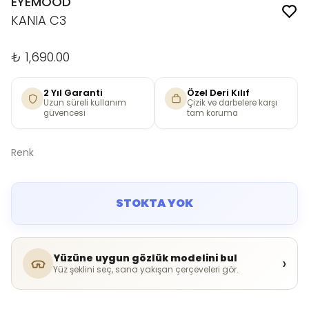
EYEMOOD
KANIA C3
₺ 1,690.00
2 Yıl Garanti
Özel Deri Kılıf
Uzun süreli kullanım
Çizik ve darbelere karşı
güvencesi
tam koruma
Renk
STOKTA YOK
Yüzüne uygun gözlük modelini bul
›
Yüz şeklini seç, sana yakışan çerçeveleri gör.