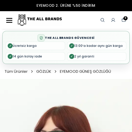
EYEMOOD 2. ÜRÜNE %50 İNDİRİM
0
THE ALL BRANDS GÜVENCESİ
Ücretsiz kargo
13:00’a kadar aynı gün kargo
✓
✓
14 gün kolay iade
2 yıl garanti
✓
✓
Tüm Ürünler
GÖZLÜK
EYEMOOD GÜNEŞ GÖZLÜĞÜ