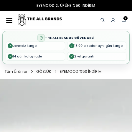
EYEMOOD 2. ÜRÜNE %50 İNDİRİM
0
THE ALL BRANDS GÜVENCESİ
Ücretsiz kargo
13:00’a kadar aynı gün kargo
✓
✓
14 gün kolay iade
2 yıl garanti
✓
✓
Tüm Ürünler
GÖZLÜK
EYEMOOD %50 İNDİRİM