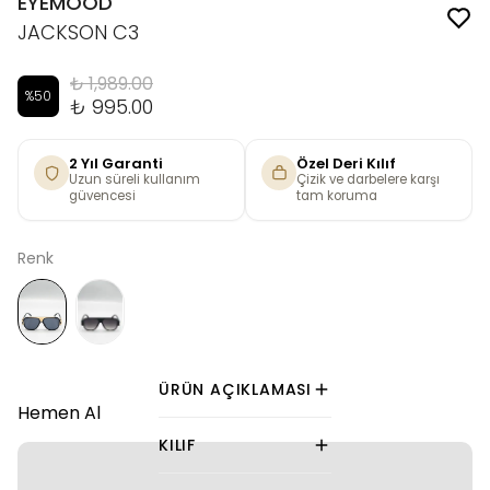
EYEMOOD
JACKSON C3
₺ 1,989.00
%
50
₺ 995.00
2 Yıl Garanti
Özel Deri Kılıf
Uzun süreli kullanım
Çizik ve darbelere karşı
güvencesi
tam koruma
Renk
ÜRÜN AÇIKLAMASI
Hemen Al
KILIF