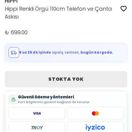
HİPPİ
Hippi Renkli Örgü 110cm Telefon ve Çanta
Askısı
₺ 699.00
6 sa 26 dk içinde
sipariş verirsen,
bugün kargoda.
STOKTA YOK
Güvenli ödeme yöntemleri
Kart bilgileriniz güvenli bağlantı ile korunur
TR
O
Y