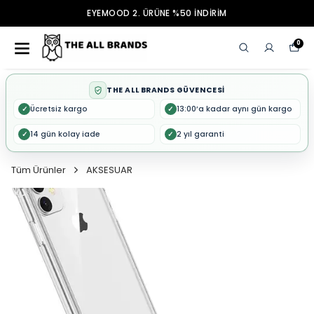
EYEMOOD 2. ÜRÜNE %50 İNDİRİM
0
THE ALL BRANDS GÜVENCESİ
Ücretsiz kargo
13:00’a kadar aynı gün kargo
✓
✓
14 gün kolay iade
2 yıl garanti
✓
✓
Tüm Ürünler
AKSESUAR