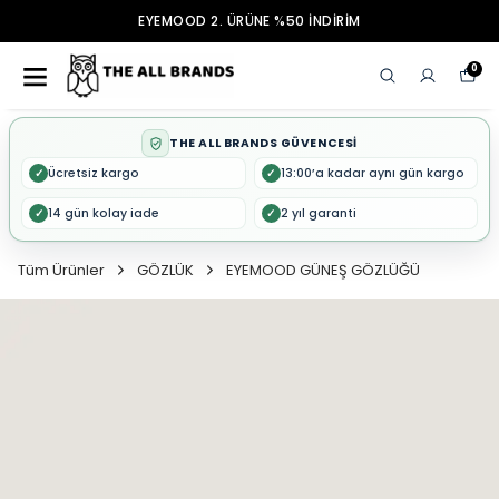
EYEMOOD 2. ÜRÜNE %50 İNDİRİM
0
THE ALL BRANDS GÜVENCESİ
Ücretsiz kargo
13:00’a kadar aynı gün kargo
✓
✓
14 gün kolay iade
2 yıl garanti
✓
✓
Tüm Ürünler
GÖZLÜK
EYEMOOD GÜNEŞ GÖZLÜĞÜ