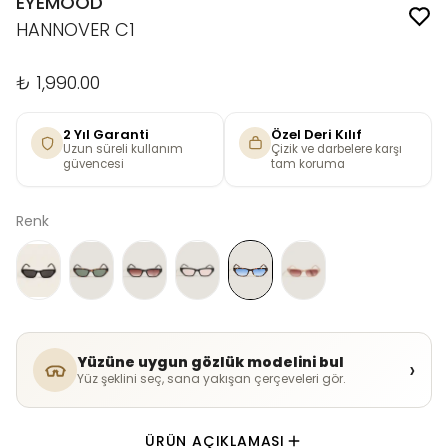
EYEMOOD
HANNOVER C1
₺ 1,990.00
2 Yıl Garanti
Özel Deri Kılıf
Uzun süreli kullanım
Çizik ve darbelere karşı
güvencesi
tam koruma
Renk
Yüzüne uygun gözlük modelini bul
›
Yüz şeklini seç, sana yakışan çerçeveleri gör.
ÜRÜN AÇIKLAMASI