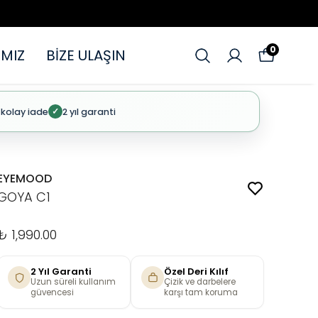
0
MIZ
BİZE ULAŞIN
 kolay iade
2 yıl garanti
✓
EYEMOOD
GOYA C1
₺ 1,990.00
2 Yıl Garanti
Özel Deri Kılıf
Uzun süreli kullanım
Çizik ve darbelere
güvencesi
karşı tam koruma