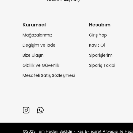
Kurumsal
Hesabım
Mağazalarımız
Giriş Yap
Değişim ve İade
Kayıt Ol
Bize Ulaşın
Siparişlerim
Gizlilik ve Güvenlik
Sipariş Takibi
Mesafeli Satış Sözleşmesi
©2023 Tüm Hakları Saklıdır - ikas E-Ticaret
Altyapısı ile Hazı