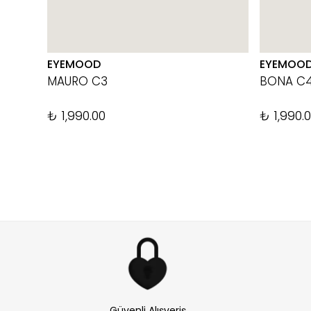
EYEMOOD
EYEMOO
MAURO C3
BONA C
₺ 1,990.00
₺ 1,990.
Güvenli Alışveriş