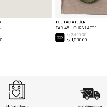
D
THE TAB ATELİER
4
TAB 48 HOURS LATTE
₺ 2,490.00
%
20
00
₺ 1,990.00
Şık Paketleme
Hızlı Gönderim