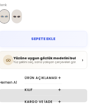
Renk
SEPETE EKLE
Yüzüne uygun gözlük modelini bul
›
Yüz şeklini seç, sana yakışan çerçeveleri gör.
ÜRÜN AÇIKLAMASI
Hemen Al
KILIF
KARGO VE İADE