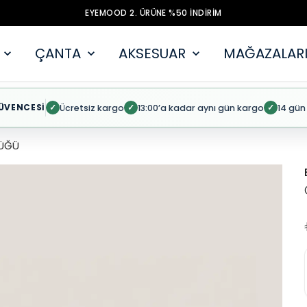
EYEMOOD 2. ÜRÜNE %50 İNDİRİM
ÇANTA
AKSESUAR
MAĞAZALARI
ÜVENCESİ
Ücretsiz kargo
13:00’a kadar aynı gün kargo
14 gün
✓
✓
✓
ÜĞÜ