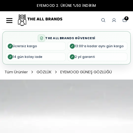
EYEMOOD 2. ÜRÜNE %50 İNDİRİM
0
THE ALL BRANDS GÜVENCESİ
Ücretsiz kargo
13:00’a kadar aynı gün kargo
✓
✓
14 gün kolay iade
2 yıl garanti
✓
✓
Tüm Ürünler
GÖZLÜK
EYEMOOD GÜNEŞ GÖZLÜĞÜ