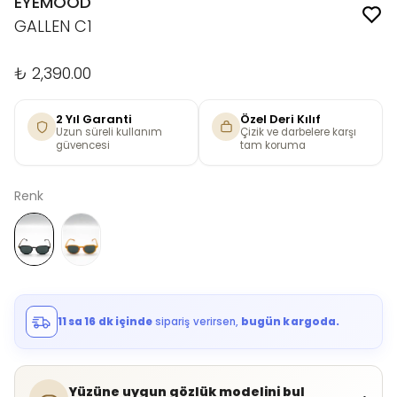
EYEMOOD
GALLEN C1
₺ 2,390.00
2 Yıl Garanti
Özel Deri Kılıf
Uzun süreli kullanım
Çizik ve darbelere karşı
güvencesi
tam koruma
Renk
11 sa 16 dk içinde
sipariş verirsen,
bugün kargoda.
Yüzüne uygun gözlük modelini bul