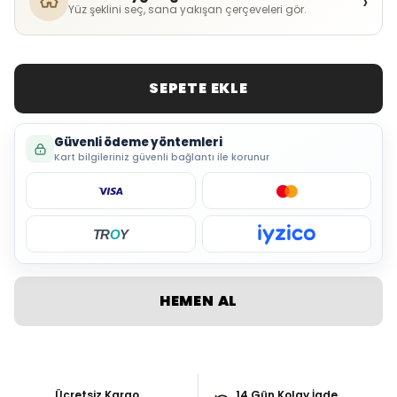
›
Yüz şeklini seç, sana yakışan çerçeveleri gör.
SEPETE EKLE
Güvenli ödeme yöntemleri
Kart bilgileriniz güvenli bağlantı ile korunur
TR
O
Y
HEMEN AL
Ücretsiz Kargo
14 Gün Kolay İade