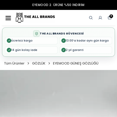
EYEMOOD 2. ÜRÜNE %50 İNDİRİM
0
THE ALL BRANDS GÜVENCESİ
Ücretsiz kargo
13:00’a kadar aynı gün kargo
✓
✓
14 gün kolay iade
2 yıl garanti
✓
✓
Tüm Ürünler
GÖZLÜK
EYEMOOD GÜNEŞ GÖZLÜĞÜ