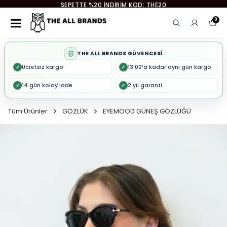
EYEMOOD 2. ÜRÜNE %50 İNDİRİM
0
THE ALL BRANDS GÜVENCESİ
Ücretsiz kargo
13:00’a kadar aynı gün kargo
✓
✓
14 gün kolay iade
2 yıl garanti
✓
✓
Tüm Ürünler
GÖZLÜK
EYEMOOD GÜNEŞ GÖZLÜĞÜ