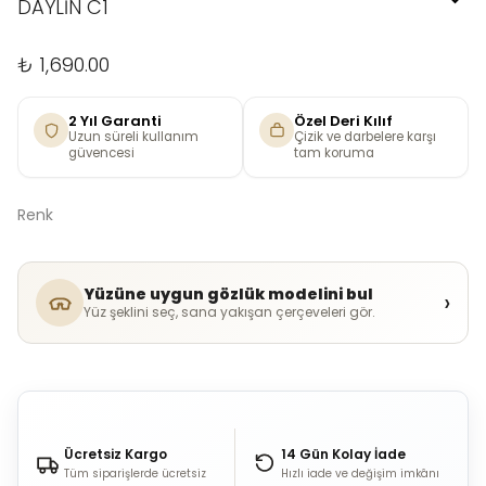
DAYLİN C1
₺ 1,690.00
2 Yıl Garanti
Özel Deri Kılıf
Uzun süreli kullanım
Çizik ve darbelere karşı
güvencesi
tam koruma
Renk
Yüzüne uygun gözlük modelini bul
›
Yüz şeklini seç, sana yakışan çerçeveleri gör.
Ücretsiz Kargo
14 Gün Kolay İade
Tüm siparişlerde ücretsiz
Hızlı iade ve değişim imkânı