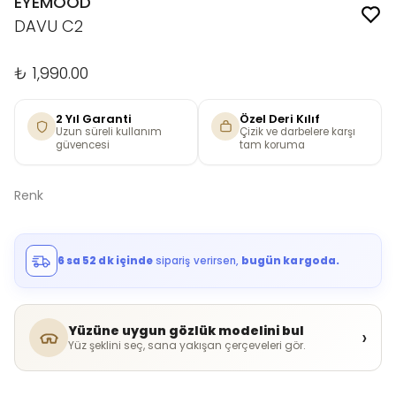
EYEMOOD
DAVU C2
₺ 1,990.00
2 Yıl Garanti
Özel Deri Kılıf
Uzun süreli kullanım
Çizik ve darbelere karşı
güvencesi
tam koruma
Renk
6 sa 52 dk içinde
sipariş verirsen,
bugün kargoda.
Yüzüne uygun gözlük modelini bul
›
Yüz şeklini seç, sana yakışan çerçeveleri gör.