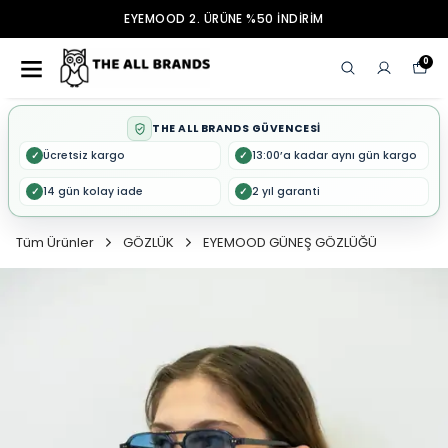
EYEMOOD 2. ÜRÜNE %50 İNDİRİM
0
THE ALL BRANDS GÜVENCESİ
Ücretsiz kargo
13:00’a kadar aynı gün kargo
✓
✓
14 gün kolay iade
2 yıl garanti
✓
✓
Tüm Ürünler
GÖZLÜK
EYEMOOD GÜNEŞ GÖZLÜĞÜ