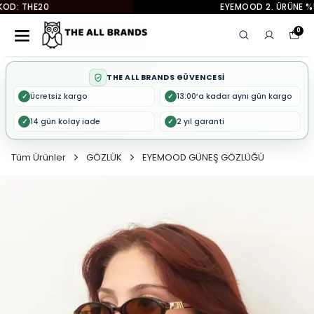
EYEMOOD 2. ÜRÜNE %50 İNDİRİM
0
THE ALL BRANDS GÜVENCESİ
Ücretsiz kargo
13:00’a kadar aynı gün kargo
✓
✓
14 gün kolay iade
2 yıl garanti
✓
✓
Tüm Ürünler
GÖZLÜK
EYEMOOD GÜNEŞ GÖZLÜĞÜ