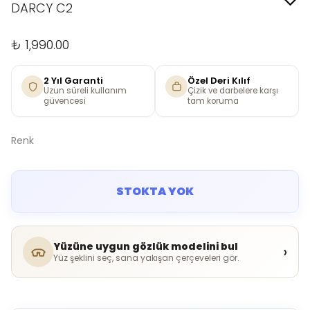
DARCY C2
₺ 1,990.00
2 Yıl Garanti
Özel Deri Kılıf
Uzun süreli kullanım
Çizik ve darbelere karşı
güvencesi
tam koruma
Renk
STOKTA YOK
Yüzüne uygun gözlük modelini bul
›
Yüz şeklini seç, sana yakışan çerçeveleri gör.